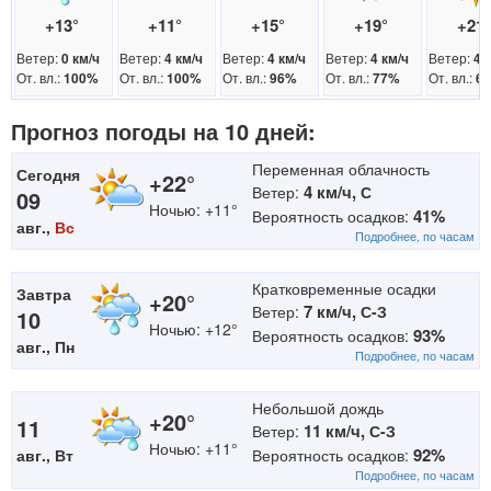
+13°
+11°
+15°
+19°
+21
Ветер:
Ветер:
Ветер:
Ветер:
Ветер:
0 км/ч
4 км/ч
4 км/ч
4 км/ч
4 
От. вл.:
От. вл.:
От. вл.:
От. вл.:
От. вл.:
100%
100%
96%
77%
6
Прогноз погоды на 10 дней:
Переменная облачность
Сегодня
+22°
4 км/ч,
Ветер:
С
09
Ночью: +11°
41%
Вероятность осадков:
авг.,
Вс
Подробнее, по часам
Кратковременные осадки
Завтра
+20°
7 км/ч,
Ветер:
С-З
10
Ночью: +12°
93%
Вероятность осадков:
авг., Пн
Подробнее, по часам
Небольшой дождь
+20°
11
11 км/ч,
Ветер:
С-З
Ночью: +11°
92%
авг., Вт
Вероятность осадков:
Подробнее, по часам