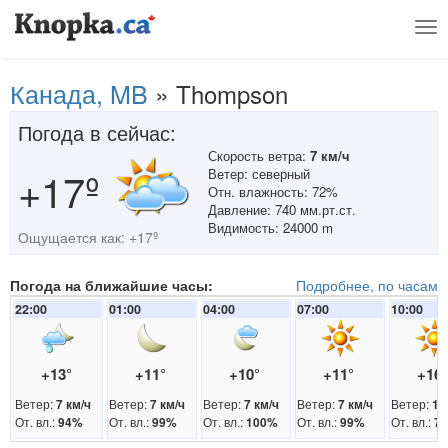
Tog
nav
Канада, MB
»
Thompson
Погода в сейчас:
Скорость ветра:
7 км/ч
+17º
Ветер: северный
Отн. влажность: 72%
Давление: 740 мм.рт.ст.
Видимость: 24000 m
Ощущается как: +17º
Погода на ближайшие часы:
Подробнее, по часам
22:00
01:00
04:00
07:00
10:00
+13°
+11°
+10°
+11°
+16
Ветер:
Ветер:
Ветер:
Ветер:
Ветер:
7 км/ч
7 км/ч
7 км/ч
7 км/ч
11
От. вл.:
От. вл.:
От. вл.:
От. вл.:
От. вл.:
94%
99%
100%
99%
7