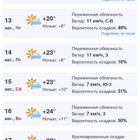
Переменная облачность
+20°
13
11 км/ч,
Ветер:
С-В
Ночью: +8°
49%
авг., Чт
Вероятность осадков:
Подробнее, по часам
Переменная облачность
14
+23°
11 км/ч,
Ветер:
З
авг., Пт
Ночью: +8°
16%
Вероятность осадков:
Переменная облачность
15
+23°
7 км/ч,
Ветер:
Ю-З
авг.,
Сб
Ночью: +10°
31%
Вероятность осадков:
Переменная облачность
16
+24°
7 км/ч,
Ветер:
З
авг.,
Вс
Ночью: +11°
50%
Вероятность осадков:
Кратковременные осадки
17