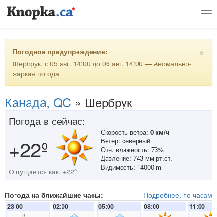
Tog
nav
×
Погодное предупреждение:
Шербрук, с 05 авг. 14:00 до 06 авг. 14:00 — Аномально-
жаркая погода
Канада, QC
»
Шербрук
Погода в сейчас:
Скорость ветра:
0 км/ч
+22º
Ветер: северный
Отн. влажность: 73%
Давление: 743 мм.рт.ст.
Видимость: 14000 m
Ощущается как: +22º
Погода на ближайшие часы:
Подробнее, по часам
23:00
02:00
05:00
08:00
11:00