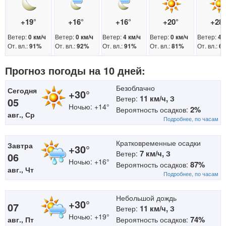
+19°
+16°
+16°
+20°
+28
Ветер:
Ветер:
Ветер:
Ветер:
Ветер:
0 км/ч
0 км/ч
4 км/ч
0 км/ч
4 
От. вл.:
От. вл.:
От. вл.:
От. вл.:
От. вл.:
91%
92%
91%
81%
6
Прогноз погоды на 10 дней:
Безоблачно
Сегодня
+30°
11 км/ч,
Ветер:
З
05
Ночью: +14°
2%
Вероятность осадков:
авг., Ср
Подробнее, по часам
Кратковременные осадки
Завтра
+30°
7 км/ч,
Ветер:
З
06
Ночью: +16°
87%
Вероятность осадков:
авг., Чт
Подробнее, по часам
Небольшой дождь
+30°
07
11 км/ч,
Ветер:
З
Ночью: +19°
74%
авг., Пт
Вероятность осадков: