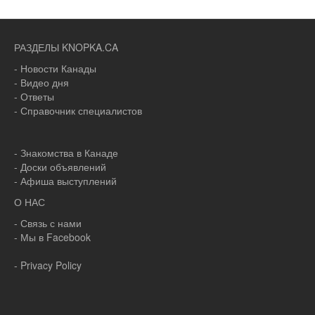
РАЗДЕЛЫ KNOPKA.CA
- Новости Канады
- Видео дня
- Ответы
- Справочник специалистов
- Знакомства в Канаде
- Доски объявлений
- Афиша выступлений
О НАС
- Связь с нами
- Мы в Facebook
- Privacy Policy