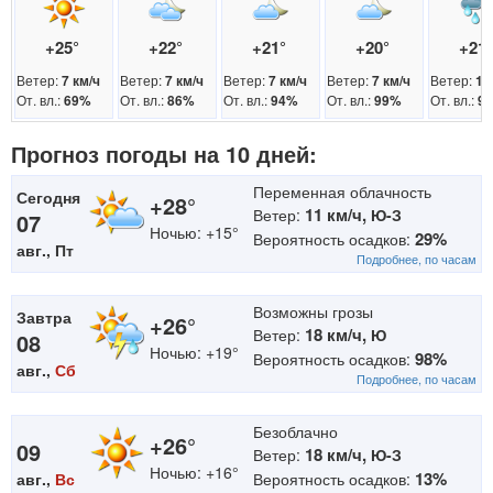
+25°
+22°
+21°
+20°
+21
Ветер:
Ветер:
Ветер:
Ветер:
Ветер:
7 км/ч
7 км/ч
7 км/ч
7 км/ч
11
От. вл.:
От. вл.:
От. вл.:
От. вл.:
От. вл.:
69%
86%
94%
99%
9
Прогноз погоды на 10 дней:
Переменная облачность
Сегодня
+28°
11 км/ч,
Ветер:
Ю-З
07
Ночью: +15°
29%
Вероятность осадков:
авг., Пт
Подробнее, по часам
Возможны грозы
Завтра
+26°
18 км/ч,
Ветер:
Ю
08
Ночью: +19°
98%
Вероятность осадков:
авг.,
Сб
Подробнее, по часам
Безоблачно
+26°
09
18 км/ч,
Ветер:
Ю-З
Ночью: +16°
13%
авг.,
Вс
Вероятность осадков: