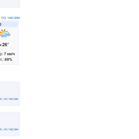
 по часам
0
+26°
р:
7 км/ч
л.:
69%
е, по часам
е, по часам