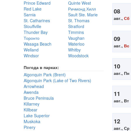
Prince Edward
Quinte West
Red Lake
Ричмонд Хилл
08
Sarnia
Sault Ste. Marie
авг.,
Сб
St. Catharines
St. Thomas
Stouffville
Stratford
Thunder Bay
Timmins
09
Торонто
Vaughan
Wasaga Beach
Waterloo
авг.,
Вс
Welland
Whitby
Windsor
Woodstock
10
Погода в парках:
авг., Пн
Algonquin Park (Brent)
Algonquin Park (Lake of Two Rivers)
Arrowhead
Awenda
11
Bruce Peninsula
авг., Вт
Killarney
Killbear
Lake Superior
12
Muskoka
Pinery
авг., Ср