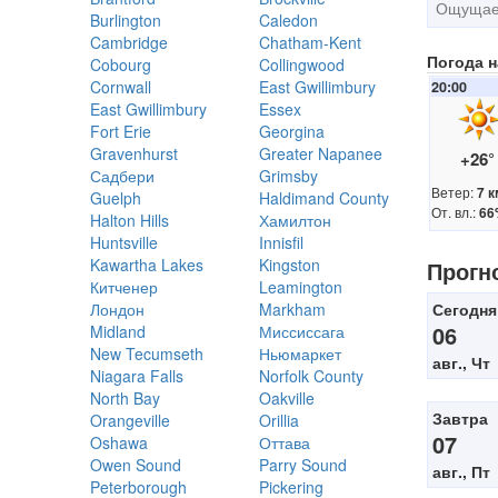
Ощущает
Burlington
Caledon
Cambridge
Chatham-Kent
Погода 
Cobourg
Collingwood
Cornwall
East Gwillimbury
20:00
East Gwillimbury
Essex
Fort Erie
Georgina
Gravenhurst
Greater Napanee
+26
Садбери
Grimsby
Ветер:
7 к
Guelph
Haldimand County
От. вл.:
66
Halton Hills
Хамилтон
Huntsville
Innisfil
Kawartha Lakes
Kingston
Прогн
Китченер
Leamington
Лондон
Markham
Сегодня
06
Midland
Миссиссага
New Tecumseth
Ньюмаркет
авг., Чт
Niagara Falls
Norfolk County
North Bay
Oakville
Завтра
Orangeville
Orillia
07
Oshawa
Оттава
Owen Sound
Parry Sound
авг., Пт
Peterborough
Pickering