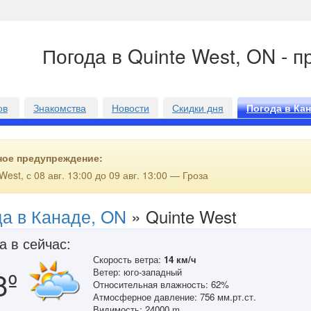
Погода в Quinte West, ON - п
ов
Знакомства
Новости
Скидки дня
Погода в Ка
ное предупреждение:
West, с 08 авг. 13:00 до 09 авг. 13:00 — Гроза
да в Канаде, ON
»
Quinte West
а в сейчас:
Скорость ветра:
14 км/ч
8º
Ветер: юго-западный
Относительная влажность: 62%
Атмосферное давление: 756 мм.рт.ст.
Видимость: 24000 m