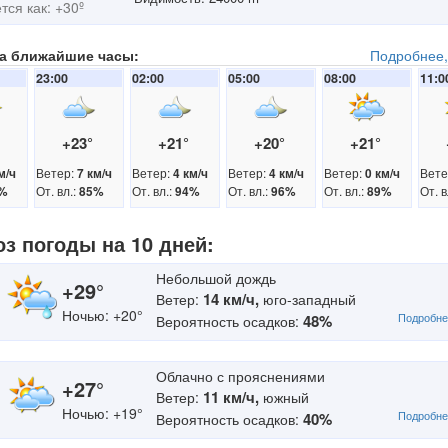
ся как: +30º
на ближайшие часы:
Подробнее,
23:00
02:00
05:00
08:00
11:0
°
+23°
+21°
+20°
+21°
Ветер:
Ветер:
Ветер:
Ветер:
Вете
м/ч
7 км/ч
4 км/ч
4 км/ч
0 км/ч
От. вл.:
От. вл.:
От. вл.:
От. вл.:
От. в
%
85%
94%
96%
89%
оз погоды на 10 дней:
Небольшой дождь
+29°
14 км/ч,
Ветер:
юго-западный
Ночью: +20°
Подробне
48%
Вероятность осадков:
Облачно с прояснениями
+27°
11 км/ч,
Ветер:
южный
Ночью: +19°
Подробне
40%
Вероятность осадков: