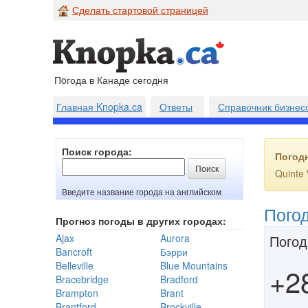
Сделать стартовой страницей
Пoгода в Канаде сегодня
Главная Knopka.ca
Ответы
Справочник бизнес
Поиск города:
Погод
Quinte 
Введите название города на английском
Пого
Прогноз погоды в других городах:
Ajax
Aurora
Погод
Bancroft
Бэрри
Belleville
Blue Mountains
+2
Bracebridge
Bradford
Brampton
Brant
Brantford
Brockville