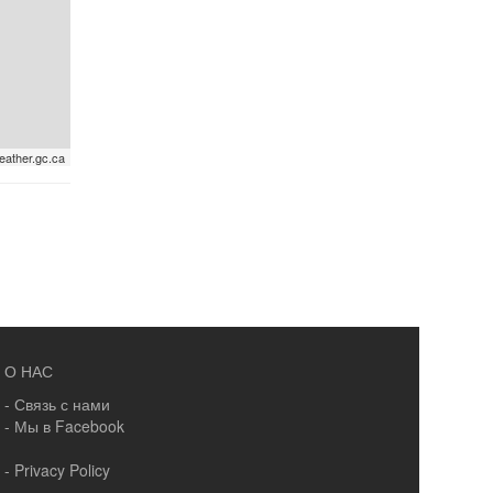
eather.gc.ca
О НАС
- Связь с нами
- Мы в Facebook
- Privacy Policy