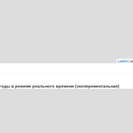
Leaflet
| w
годы в режиме реального времени (эксперементальная)