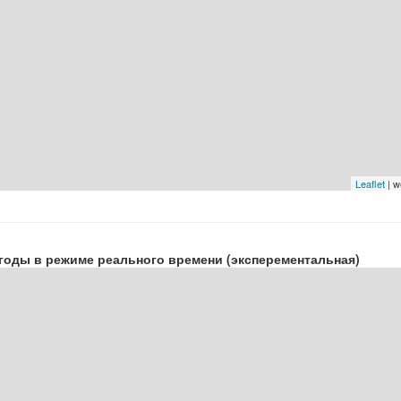
Leaflet
| w
годы в режиме реального времени (эксперементальная)