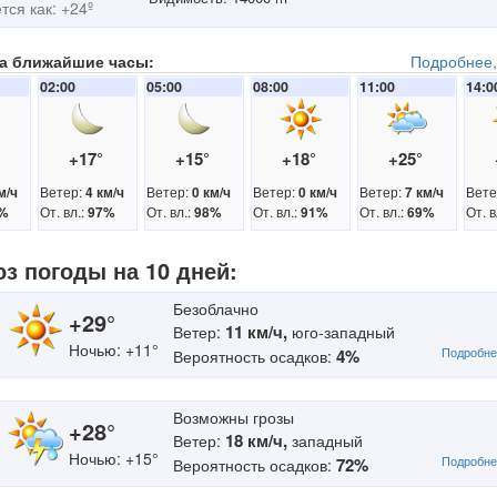
ся как: +24º
на ближайшие часы:
Подробнее,
02:00
05:00
08:00
11:00
14:0
°
+17°
+15°
+18°
+25°
Ветер:
Ветер:
Ветер:
Ветер:
Вете
м/ч
4 км/ч
0 км/ч
0 км/ч
7 км/ч
От. вл.:
От. вл.:
От. вл.:
От. вл.:
От. в
%
97%
98%
91%
69%
оз погоды на 10 дней:
Безоблачно
+29°
11 км/ч,
Ветер:
юго-западный
Ночью: +11°
Подробне
4%
Вероятность осадков:
Возможны грозы
+28°
18 км/ч,
Ветер:
западный
Ночью: +15°
Подробне
72%
Вероятность осадков: