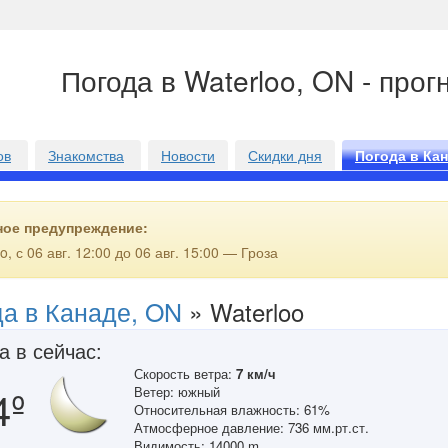
Погода в Waterloo, ON - прог
ов
Знакомства
Новости
Скидки дня
Погода в Ка
ное предупреждение:
o, с 06 авг. 12:00 до 06 авг. 15:00 — Гроза
да в Канаде, ON
»
Waterloo
а в сейчас:
Скорость ветра:
7 км/ч
4º
Ветер: южный
Относительная влажность: 61%
Атмосферное давление: 736 мм.рт.ст.
Видимость: 14000 m