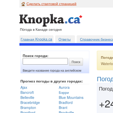
Сделать стартовой страницей
Пoгода в Канаде сегодня
Главная Knopka.ca
Ответы
Справочник бизнес
Поиск города:
Погод
Waterlo
Введите название города на английском
Пого
Прогноз погоды в других городах:
Ajax
Aurora
Погод
Bancroft
Бэрри
Belleville
Blue Mountains
+2
Bracebridge
Bradford
Brampton
Brant
Brantford
Brockville