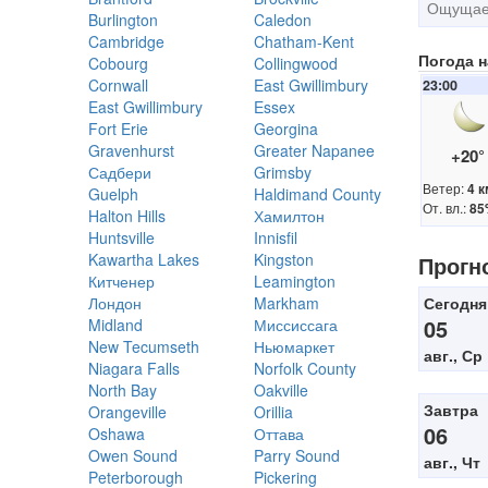
Ощущает
Burlington
Caledon
Cambridge
Chatham-Kent
Погода 
Cobourg
Collingwood
Cornwall
East Gwillimbury
23:00
East Gwillimbury
Essex
Fort Erie
Georgina
Gravenhurst
Greater Napanee
+20
Садбери
Grimsby
Ветер:
4 к
Guelph
Haldimand County
От. вл.:
85
Halton Hills
Хамилтон
Huntsville
Innisfil
Kawartha Lakes
Kingston
Прогн
Китченер
Leamington
Лондон
Markham
Сегодня
05
Midland
Миссиссага
New Tecumseth
Ньюмаркет
авг., Ср
Niagara Falls
Norfolk County
North Bay
Oakville
Завтра
Orangeville
Orillia
06
Oshawa
Оттава
Owen Sound
Parry Sound
авг., Чт
Peterborough
Pickering