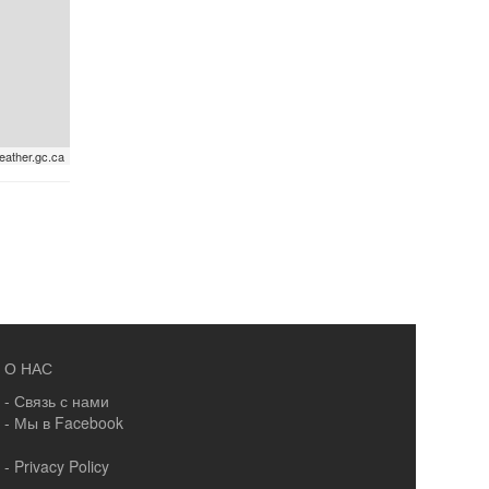
eather.gc.ca
О НАС
- Связь с нами
- Мы в Facebook
- Privacy Policy