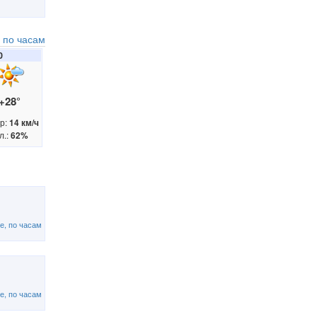
 по часам
0
+28°
р:
14 км/ч
л.:
62%
е, по часам
е, по часам