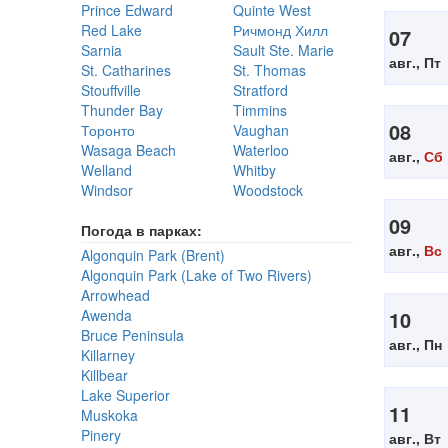
Prince Edward
Quinte West
Red Lake
Ричмонд Хилл
07
Sarnia
Sault Ste. Marie
авг., Пт
St. Catharines
St. Thomas
Stouffville
Stratford
Thunder Bay
Timmins
08
Торонто
Vaughan
Wasaga Beach
Waterloo
авг.,
Сб
Welland
Whitby
Windsor
Woodstock
09
Погода в парках:
авг.,
Вс
Algonquin Park (Brent)
Algonquin Park (Lake of Two Rivers)
Arrowhead
Awenda
10
Bruce Peninsula
авг., Пн
Killarney
Killbear
Lake Superior
11
Muskoka
Pinery
авг., Вт